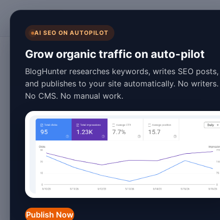
BlogHunter
AI SEO ON AUTOPILOT
Programmatic SEO
Grow organic traffic on auto-pilot
Cómo crear págin
BlogHunter researches keywords, writes SEO posts,
and publishes to your site automatically. No writers.
empresas de clim
No CMS. No manual work.
May 27, 2026
4 min read
Las páginas SEO locales pueden ayud
solo si cada página demuestra relevan
Valencia no convierte una plantilla en 
Publish Now
El objetivo es ayudar a propietarios 