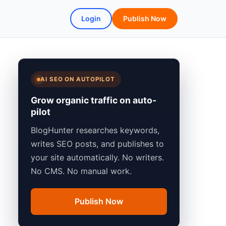
Login
Publish Now
AI SEO ON AUTOPILOT
Grow organic traffic on auto-
pilot
BlogHunter researches keywords,
writes SEO posts, and publishes to
your site automatically. No writers.
No CMS. No manual work.
Publish Now