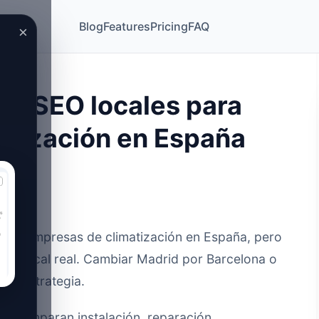
Blog
Features
Pricing
FAQ
×
as SEO locales para
atización en España
ar a empresas de climatización en España, pero
cia local real. Cambiar Madrid por Barcelona o
una estrategia.
que comparan instalación, reparación,