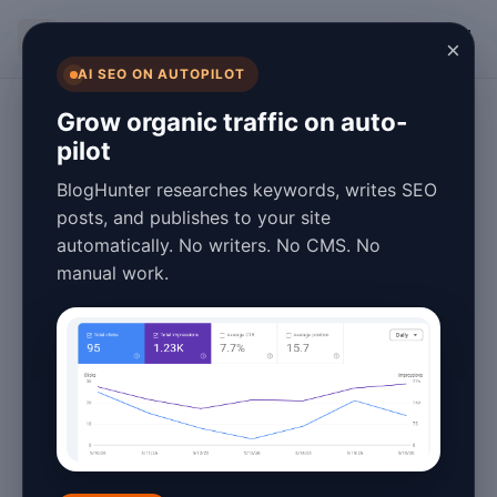
BlogHunter
×
AI SEO ON AUTOPILOT
Programmatic SEO
Grow organic traffic on auto-
pilot
Comment créer
BlogHunter researches keywords, writes SEO
des pages SEO
posts, and publishes to your site
automatically. No writers. No CMS. No
locales pour les
manual work.
couvreurs en
France
May 27, 2026
4 min read