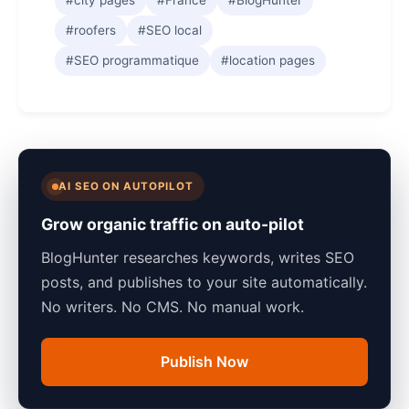
#city pages
#France
#BlogHunter
#roofers
#SEO local
#SEO programmatique
#location pages
AI SEO ON AUTOPILOT
Grow organic traffic on auto-pilot
BlogHunter researches keywords, writes SEO
posts, and publishes to your site automatically.
No writers. No CMS. No manual work.
Publish Now