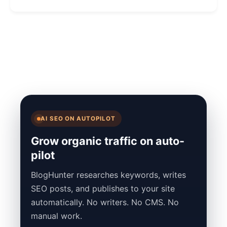
AI SEO ON AUTOPILOT
Grow organic traffic on auto-
pilot
BlogHunter researches keywords, writes
SEO posts, and publishes to your site
automatically. No writers. No CMS. No
manual work.